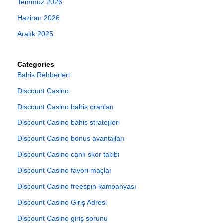
Temmuz 2026
Haziran 2026
Aralık 2025
Categories
Bahis Rehberleri
Discount Casino
Discount Casino bahis oranları
Discount Casino bahis stratejileri
Discount Casino bonus avantajları
Discount Casino canlı skor takibi
Discount Casino favori maçlar
Discount Casino freespin kampanyası
Discount Casino Giriş Adresi
Discount Casino giriş sorunu