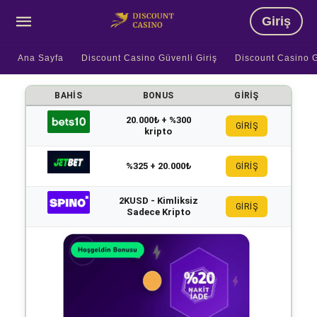
Giriş
Ana Sayfa
Discount Casino Güvenli Giriş
Discount Casino 
BAHIS
BONUS
GIRIŞ
20.000₺ + %300
GİRİŞ
kripto
%325 + 20.000₺
GİRİŞ
2KUSD - Kimliksiz
GİRİŞ
Sadece Kripto