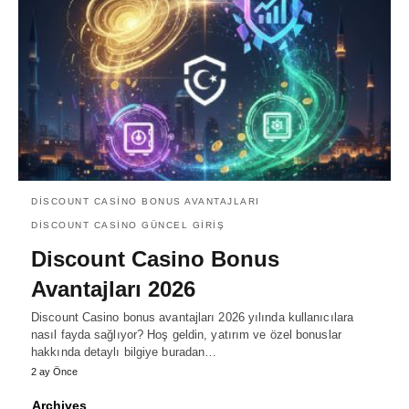
DISCOUNT CASINO BONUS AVANTAJLARI
DISCOUNT CASINO GÜNCEL GIRIŞ
Discount Casino Bonus
Avantajları 2026
Discount Casino bonus avantajları 2026 yılında kullanıcılara
nasıl fayda sağlıyor? Hoş geldin, yatırım ve özel bonuslar
hakkında detaylı bilgiye buradan…
2 ay Önce
Archives