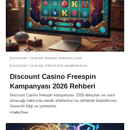
DISCOUNT CASINO BONUS AVANTAJLARI
DISCOUNT CASINO FREESPIN KAMPANYASI
Discount Casino Freespin
Kampanyası 2026 Rehberi
Discount Casino freespin kampanyası 2026 detayları ve nasıl
alınacağı hakkında merak ettiklerinizi bu rehberde bulabilirsiniz.
Güvenilir bilgi ve yöntemler.
4 hafta Önce