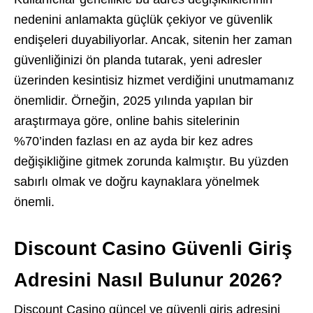
nedenini anlamakta güçlük çekiyor ve güvenlik
endişeleri duyabiliyorlar. Ancak, sitenin her zaman
güvenliğinizi ön planda tutarak, yeni adresler
üzerinden kesintisiz hizmet verdiğini unutmamanız
önemlidir. Örneğin, 2025 yılında yapılan bir
araştırmaya göre, online bahis sitelerinin
%70’inden fazlası en az ayda bir kez adres
değişikliğine gitmek zorunda kalmıştır. Bu yüzden
sabırlı olmak ve doğru kaynaklara yönelmek
önemli.
Discount Casino Güvenli Giriş
Adresini Nasıl Bulunur 2026?
Discount Casino güncel ve güvenli giriş adresini