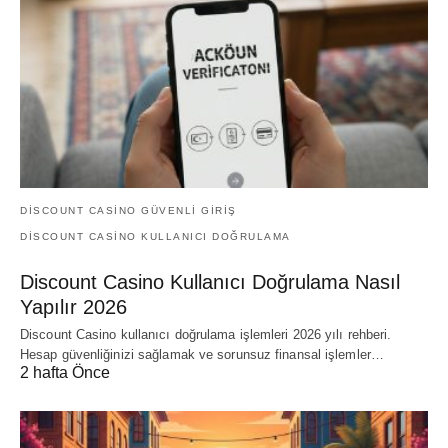
DISCOUNT CASINO GÜVENLI GIRIŞ
DISCOUNT CASINO KULLANICI DOĞRULAMA
Discount Casino Kullanıcı Doğrulama Nasıl
Yapılır 2026
Discount Casino kullanıcı doğrulama işlemleri 2026 yılı rehberi.
Hesap güvenliğinizi sağlamak ve sorunsuz finansal işlemler…
2 hafta Önce