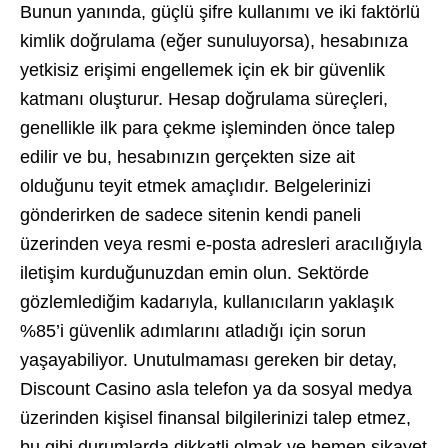
Bunun yanında, güçlü şifre kullanımı ve iki faktörlü
kimlik doğrulama (eğer sunuluyorsa), hesabınıza
yetkisiz erişimi engellemek için ek bir güvenlik
katmanı oluşturur. Hesap doğrulama süreçleri,
genellikle ilk para çekme işleminden önce talep
edilir ve bu, hesabınızın gerçekten size ait
olduğunu teyit etmek amaçlıdır. Belgelerinizi
gönderirken de sadece sitenin kendi paneli
üzerinden veya resmi e-posta adresleri aracılığıyla
iletişim kurduğunuzdan emin olun. Sektörde
gözlemlediğim kadarıyla, kullanıcıların yaklaşık
%85’i güvenlik adımlarını atladığı için sorun
yaşayabiliyor. Unutulmaması gereken bir detay,
Discount Casino asla telefon ya da sosyal medya
üzerinden kişisel finansal bilgilerinizi talep etmez,
bu gibi durumlarda dikkatli olmak ve hemen şikayet