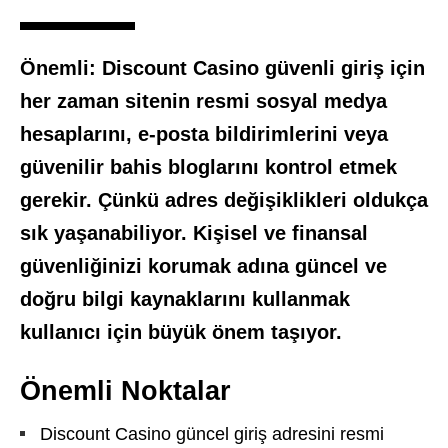
Önemli:
Discount Casino güvenli giriş için
her zaman sitenin resmi sosyal medya
hesaplarını, e-posta bildirimlerini veya
güvenilir bahis bloglarını kontrol etmek
gerekir. Çünkü adres değişiklikleri oldukça
sık yaşanabiliyor. Kişisel ve finansal
güvenliğinizi korumak adına güncel ve
doğru bilgi kaynaklarını kullanmak
kullanıcı için büyük önem taşıyor.
Önemli Noktalar
Discount Casino güncel giriş adresini resmi