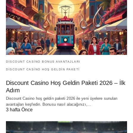
DISCOUNT CASINO BONUS AVANTAJLARI
DISCOUNT CASINO HOŞ GELDIN PAKETI
Discount Casino Hoş Geldin Paketi 2026 – İlk
Adım
Discount Casino hoş geldin paketi 2026 ile yeni üyelere sunulan
avantajları keşfedin. Bonusu nasıl alacağınızı,…
3 hafta Önce