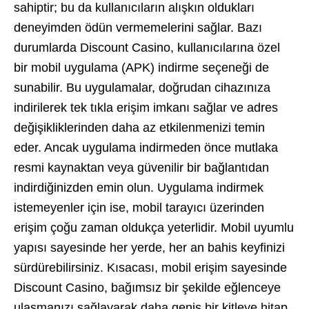
sahiptir; bu da kullanıcıların alışkın oldukları
deneyimden ödün vermemelerini sağlar. Bazı
durumlarda Discount Casino, kullanıcılarına özel
bir mobil uygulama (APK) indirme seçeneği de
sunabilir. Bu uygulamalar, doğrudan cihazınıza
indirilerek tek tıkla erişim imkanı sağlar ve adres
değişikliklerinden daha az etkilenmenizi temin
eder. Ancak uygulama indirmeden önce mutlaka
resmi kaynaktan veya güvenilir bir bağlantıdan
indirdiğinizden emin olun. Uygulama indirmek
istemeyenler için ise, mobil tarayıcı üzerinden
erişim çoğu zaman oldukça yeterlidir. Mobil uyumlu
yapısı sayesinde her yerde, her an bahis keyfinizi
sürdürebilirsiniz. Kısacası, mobil erişim sayesinde
Discount Casino, bağımsız bir şekilde eğlenceye
ulaşmanızı sağlayarak daha geniş bir kitleye hitap