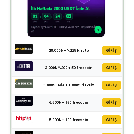
20.000₺ + %225 kripto
GİRİŞ
3.000₺ %200 + 50 freespin
GİRİŞ
5.000₺ iade + 1.000₺ risksiz
GİRİŞ
6.500₺ + 150 freespin
GİRİŞ
5.000₺ + 100 freespin
GİRİŞ