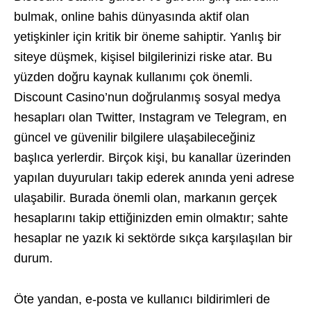
bulmak, online bahis dünyasında aktif olan
yetişkinler için kritik bir öneme sahiptir. Yanlış bir
siteye düşmek, kişisel bilgilerinizi riske atar. Bu
yüzden doğru kaynak kullanımı çok önemli.
Discount Casino’nun doğrulanmış sosyal medya
hesapları olan Twitter, Instagram ve Telegram, en
güncel ve güvenilir bilgilere ulaşabileceğiniz
başlıca yerlerdir. Birçok kişi, bu kanallar üzerinden
yapılan duyuruları takip ederek anında yeni adrese
ulaşabilir. Burada önemli olan, markanın gerçek
hesaplarını takip ettiğinizden emin olmaktır; sahte
hesaplar ne yazık ki sektörde sıkça karşılaşılan bir
durum.
Öte yandan, e-posta ve kullanıcı bildirimleri de