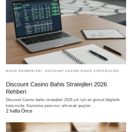
BAHIS REHBERLERI
DISCOUNT CASINO BAHIS STRATEJILERI
Discount Casino Bahis Stratejileri 2026
Rehberi
Discount Casino bahis stratejileri 2026 yılı için en güncel bilgilerle
karşınızda. Kazanma şansınızı artıracak ipuçları…
2 hafta Önce