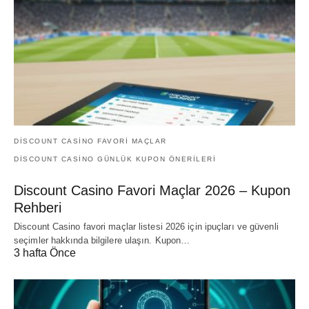
DISCOUNT CASINO FAVORI MAÇLAR
DISCOUNT CASINO GÜNLÜK KUPON ÖNERILERI
Discount Casino Favori Maçlar 2026 – Kupon
Rehberi
Discount Casino favori maçlar listesi 2026 için ipuçları ve güvenli
seçimler hakkında bilgilere ulaşın. Kupon…
3 hafta Önce