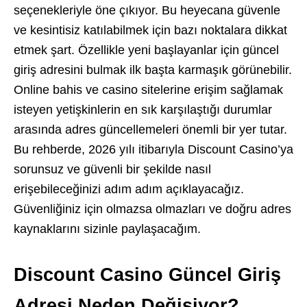
seçenekleriyle öne çıkıyor. Bu heyecana güvenle
ve kesintisiz katılabilmek için bazı noktalara dikkat
etmek şart. Özellikle yeni başlayanlar için güncel
giriş adresini bulmak ilk başta karmaşık görünebilir.
Online bahis ve casino sitelerine erişim sağlamak
isteyen yetişkinlerin en sık karşılaştığı durumlar
arasında adres güncellemeleri önemli bir yer tutar.
Bu rehberde, 2026 yılı itibarıyla Discount Casino’ya
sorunsuz ve güvenli bir şekilde nasıl
erişebileceğinizi adım adım açıklayacağız.
Güvenliğiniz için olmazsa olmazları ve doğru adres
kaynaklarını sizinle paylaşacağım.
Discount Casino Güncel Giriş
Adresi Neden Değişiyor?