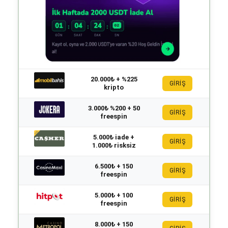
20.000₺ + %225
GİRİŞ
kripto
3.000₺ %200 + 50
GİRİŞ
freespin
5.000₺ iade +
GİRİŞ
1.000₺ risksiz
6.500₺ + 150
GİRİŞ
freespin
5.000₺ + 100
GİRİŞ
freespin
8.000₺ + 150