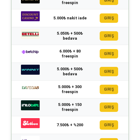
GİRİŞ
freespin
5.000₺ nakit iade
GİRİŞ
5.050₺ + 500₺
GİRİŞ
bedava
6.000₺ + 80
GİRİŞ
freespin
5.000₺ + 500₺
GİRİŞ
bedava
5.000₺ + 300
GİRİŞ
freespin
5.000₺ + 150
GİRİŞ
freespin
7.500₺ + %200
GİRİŞ