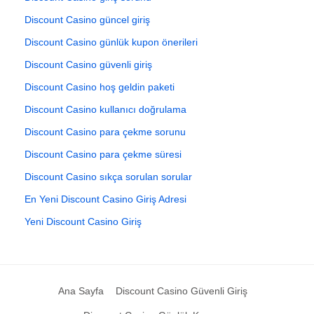
Discount Casino güncel giriş
Discount Casino günlük kupon önerileri
Discount Casino güvenli giriş
Discount Casino hoş geldin paketi
Discount Casino kullanıcı doğrulama
Discount Casino para çekme sorunu
Discount Casino para çekme süresi
Discount Casino sıkça sorulan sorular
En Yeni Discount Casino Giriş Adresi
Yeni Discount Casino Giriş
Ana Sayfa
Discount Casino Güvenli Giriş