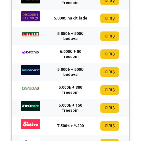
GİRİŞ
freespin
5.000₺ nakit iade
GİRİŞ
5.050₺ + 500₺
GİRİŞ
bedava
6.000₺ + 80
GİRİŞ
freespin
5.000₺ + 500₺
GİRİŞ
bedava
5.000₺ + 300
GİRİŞ
freespin
5.000₺ + 150
GİRİŞ
freespin
7.500₺ + %200
GİRİŞ