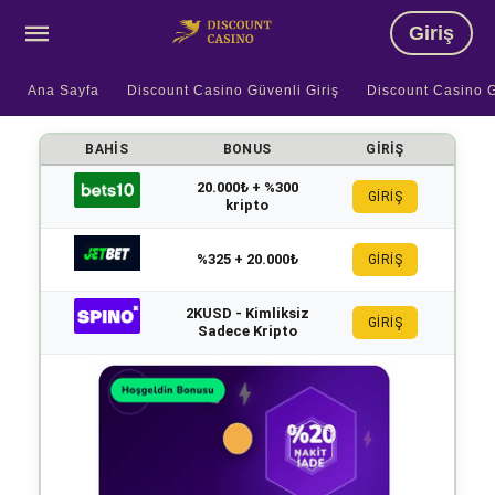
Giriş
Ana Sayfa
Discount Casino Güvenli Giriş
Discount Casino 
BAHIS
BONUS
GIRIŞ
20.000₺ + %300
GİRİŞ
kripto
%325 + 20.000₺
GİRİŞ
2KUSD - Kimliksiz
GİRİŞ
Sadece Kripto