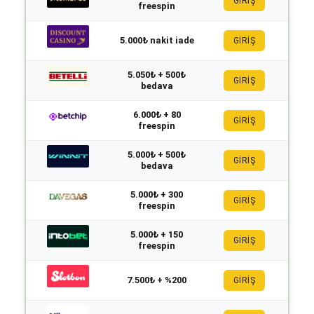
GİRİŞ
freespin
5.000₺ nakit iade
GİRİŞ
5.050₺ + 500₺
GİRİŞ
bedava
6.000₺ + 80
GİRİŞ
freespin
5.000₺ + 500₺
GİRİŞ
bedava
5.000₺ + 300
GİRİŞ
freespin
5.000₺ + 150
GİRİŞ
freespin
7.500₺ + %200
GİRİŞ