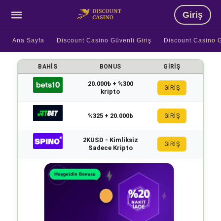
Giriş
Ana Sayfa
Discount Casino Güvenli Giriş
Discount Casino 
BAHIS
BONUS
GIRIŞ
20.000₺ + %300
GİRİŞ
kripto
%325 + 20.000₺
GİRİŞ
2KUSD - Kimliksiz
GİRİŞ
Sadece Kripto