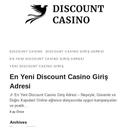
DISCOUNT CASINO
DISCOUNT CASINO GIRIŞ ADRESI
EN YENI DISCOUNT CASINO GIRIŞ ADRESI
YENI DISCOUNT CASINO GIRIŞ
En Yeni Discount Casino Giriş
Adresi
🎉 En Yeni Discount Casino Giriş Adresi – Neşeyle, Güvenle ve
Doğru Kapıdan! Online eğlence dünyasında uygun kampanyaları
ve pratik…
8 ay Önce
Archives