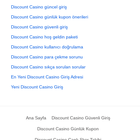
Discount Casino güncel giriş
Discount Casino günlük kupon önerileri
Discount Casino güvenli giriş
Discount Casino hoş geldin paketi
Discount Casino kullanıcı doğrulama
Discount Casino para çekme sorunu
Discount Casino sıkça sorulan sorular
En Yeni Discount Casino Giriş Adresi
Yeni Discount Casino Giriş
Ana Sayfa
Discount Casino Güvenli Giriş
Discount Casino Günlük Kupon
Discount Casino Canlı Skor Takibi