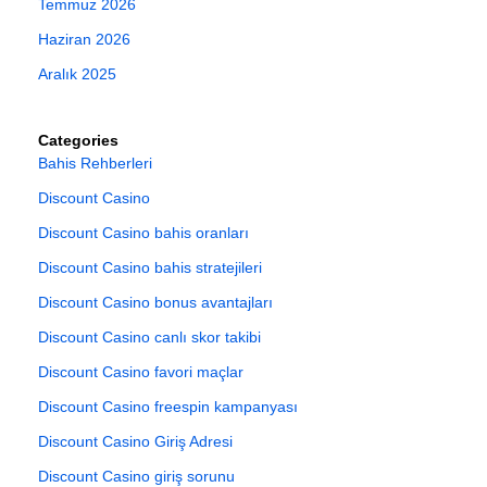
Temmuz 2026
Haziran 2026
Aralık 2025
Categories
Bahis Rehberleri
Discount Casino
Discount Casino bahis oranları
Discount Casino bahis stratejileri
Discount Casino bonus avantajları
Discount Casino canlı skor takibi
Discount Casino favori maçlar
Discount Casino freespin kampanyası
Discount Casino Giriş Adresi
Discount Casino giriş sorunu