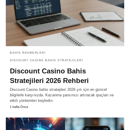
BAHIS REHBERLERI
DISCOUNT CASINO BAHIS STRATEJILERI
Discount Casino Bahis
Stratejileri 2026 Rehberi
Discount Casino bahis stratejileri 2026 yılı için en güncel
bilgilerle karşınızda. Kazanma şansınızı artıracak ipuçları ve
etkili yöntemleri keşfedin.
1 hafta Önce