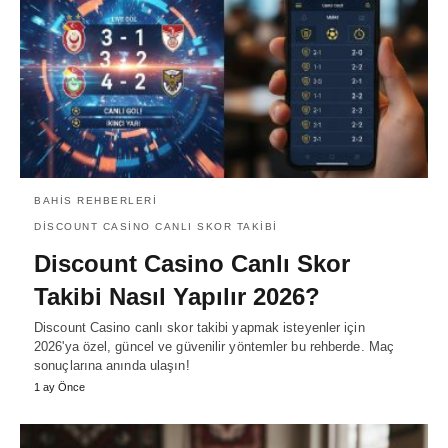
BAHIS REHBERLERI
DISCOUNT CASINO CANLI SKOR TAKIBI
Discount Casino Canlı Skor
Takibi Nasıl Yapılır 2026?
Discount Casino canlı skor takibi yapmak isteyenler için
2026'ya özel, güncel ve güvenilir yöntemler bu rehberde. Maç
sonuçlarına anında ulaşın!
1 ay Önce