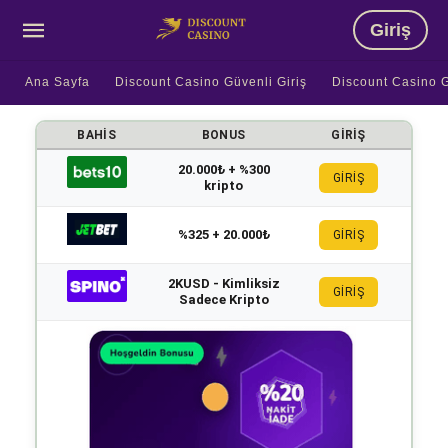
Giriş
Ana Sayfa
Discount Casino Güvenli Giriş
Discount Casino 
BAHIS
BONUS
GIRIŞ
20.000₺ + %300
GİRİŞ
kripto
%325 + 20.000₺
GİRİŞ
2KUSD - Kimliksiz
GİRİŞ
Sadece Kripto