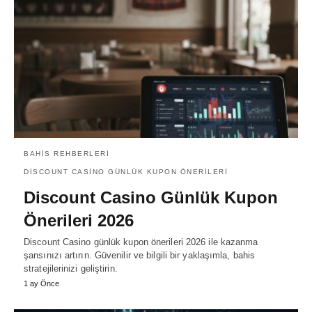
BAHIS REHBERLERI
DISCOUNT CASINO GÜNLÜK KUPON ÖNERILERI
Discount Casino Günlük Kupon
Önerileri 2026
Discount Casino günlük kupon önerileri 2026 ile kazanma
şansınızı artırın. Güvenilir ve bilgili bir yaklaşımla, bahis
stratejilerinizi geliştirin.
1 ay Önce