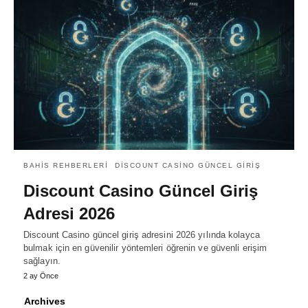
BAHIS REHBERLERI
DISCOUNT CASINO GÜNCEL GIRIŞ
Discount Casino Güncel Giriş
Adresi 2026
Discount Casino güncel giriş adresini 2026 yılında kolayca
bulmak için en güvenilir yöntemleri öğrenin ve güvenli erişim
sağlayın.
2 ay Önce
Archives