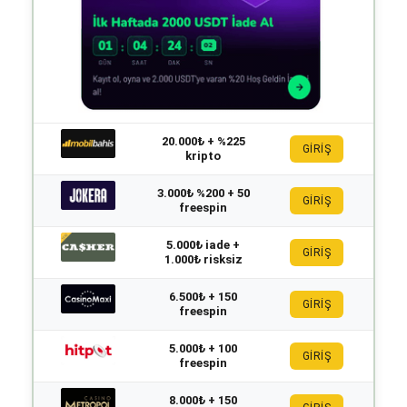
20.000₺ + %225
GİRİŞ
kripto
3.000₺ %200 + 50
GİRİŞ
freespin
5.000₺ iade +
GİRİŞ
1.000₺ risksiz
6.500₺ + 150
GİRİŞ
freespin
5.000₺ + 100
GİRİŞ
freespin
8.000₺ + 150