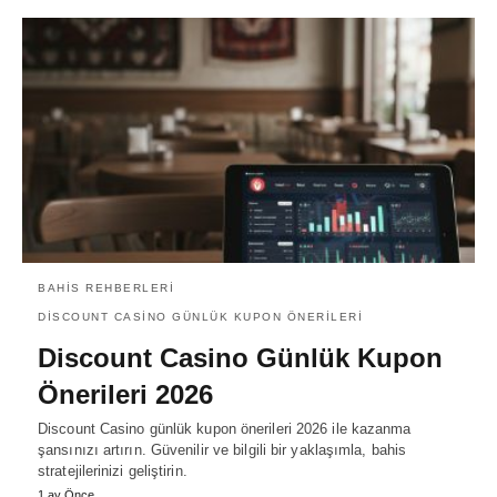
BAHIS REHBERLERI
DISCOUNT CASINO GÜNLÜK KUPON ÖNERILERI
Discount Casino Günlük Kupon
Önerileri 2026
Discount Casino günlük kupon önerileri 2026 ile kazanma
şansınızı artırın. Güvenilir ve bilgili bir yaklaşımla, bahis
stratejilerinizi geliştirin.
1 ay Önce