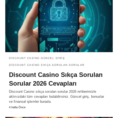
DISCOUNT CASINO GÜNCEL GIRIŞ
DISCOUNT CASINO SIKÇA SORULAN SORULAR
Discount Casino Sıkça Sorulan
Sorular 2026 Cevapları
Discount Casino sıkça sorulan sorular 2026 rehberimizle
aklınızdaki tüm cevapları bulabilirsiniz. Güncel giriş, bonuslar
ve finansal işlemler burada.
4 hafta Önce