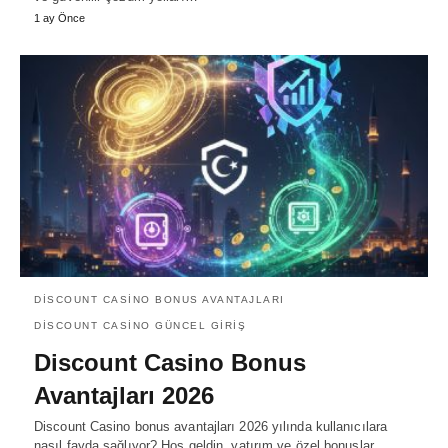
1 ay Önce
DISCOUNT CASINO BONUS AVANTAJLARI
DISCOUNT CASINO GÜNCEL GIRIŞ
Discount Casino Bonus
Avantajları 2026
Discount Casino bonus avantajları 2026 yılında kullanıcılara
nasıl fayda sağlıyor? Hoş geldin, yatırım ve özel bonuslar