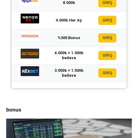
8.000₺
GİRİŞ
4.000₺ Her Ay
GİRİŞ
%300 Bonus
GİRİŞ
4.000₺ + 1.000₺
GİRİŞ
bedava
3.000₺ + 1.500₺
GİRİŞ
bedava
bonus