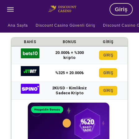
Giriş
Ana Sayfa
Discount Casino Güvenli Giriş
Discount Casino 
BAHIS
BONUS
GIRIŞ
20.000₺ + %300
GİRİŞ
kripto
%325 + 20.000₺
GİRİŞ
2KUSD - Kimliksiz
GİRİŞ
Sadece Kripto