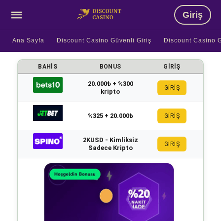
Giriş
Ana Sayfa
Discount Casino Güvenli Giriş
Discount Casino 
BAHIS
BONUS
GIRIŞ
20.000₺ + %300
GİRİŞ
kripto
%325 + 20.000₺
GİRİŞ
2KUSD - Kimliksiz
GİRİŞ
Sadece Kripto