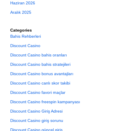
Haziran 2026
Aralık 2025
Categories
Bahis Rehberleri
Discount Casino
Discount Casino bahis oranları
Discount Casino bahis stratejileri
Discount Casino bonus avantajları
Discount Casino canlı skor takibi
Discount Casino favori maçlar
Discount Casino freespin kampanyası
Discount Casino Giriş Adresi
Discount Casino giriş sorunu
Discount Casino güncel giriş