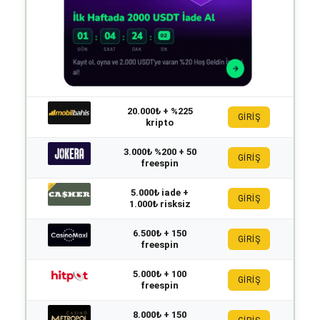
20.000₺ + %225
GİRİŞ
kripto
3.000₺ %200 + 50
GİRİŞ
freespin
5.000₺ iade +
GİRİŞ
1.000₺ risksiz
6.500₺ + 150
GİRİŞ
freespin
5.000₺ + 100
GİRİŞ
freespin
8.000₺ + 150