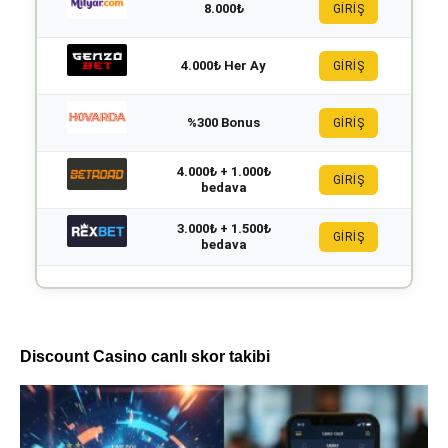
8.000₺
GİRİŞ
4.000₺ Her Ay
GİRİŞ
%300 Bonus
GİRİŞ
4.000₺ + 1.000₺
GİRİŞ
bedava
3.000₺ + 1.500₺
GİRİŞ
bedava
Discount Casino canlı skor takibi