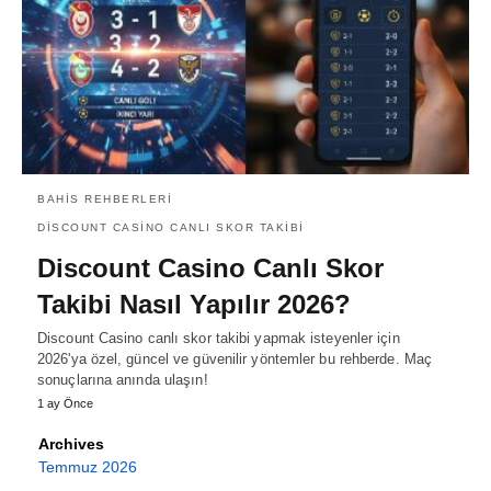
BAHIS REHBERLERI
DISCOUNT CASINO CANLI SKOR TAKIBI
Discount Casino Canlı Skor
Takibi Nasıl Yapılır 2026?
Discount Casino canlı skor takibi yapmak isteyenler için
2026'ya özel, güncel ve güvenilir yöntemler bu rehberde. Maç
sonuçlarına anında ulaşın!
1 ay Önce
Archives
Temmuz 2026