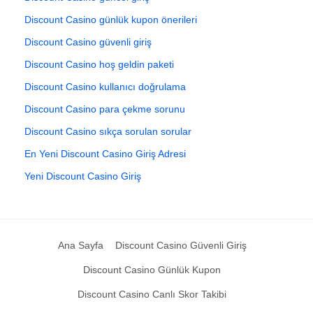
Discount Casino günlük kupon önerileri
Discount Casino güvenli giriş
Discount Casino hoş geldin paketi
Discount Casino kullanıcı doğrulama
Discount Casino para çekme sorunu
Discount Casino sıkça sorulan sorular
En Yeni Discount Casino Giriş Adresi
Yeni Discount Casino Giriş
Ana Sayfa
Discount Casino Güvenli Giriş
Discount Casino Günlük Kupon
Discount Casino Canlı Skor Takibi