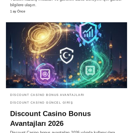
bilgilere ulaşın.
1 ay Önce
DISCOUNT CASINO BONUS AVANTAJLARI
DISCOUNT CASINO GÜNCEL GIRIŞ
Discount Casino Bonus
Avantajları 2026
Discount Casino bonus avantajları 2026 yılında kullanıcılara