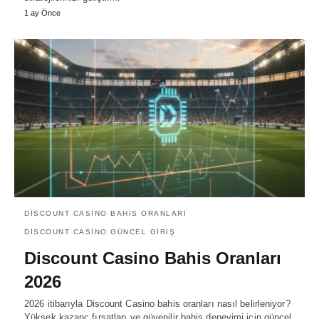
1 ay Önce
DISCOUNT CASINO BAHIS ORANLARI
DISCOUNT CASINO GÜNCEL GIRIŞ
Discount Casino Bahis Oranları
2026
2026 itibarıyla Discount Casino bahis oranları nasıl belirleniyor?
Yüksek kazanç fırsatları ve güvenilir bahis deneyimi için güncel