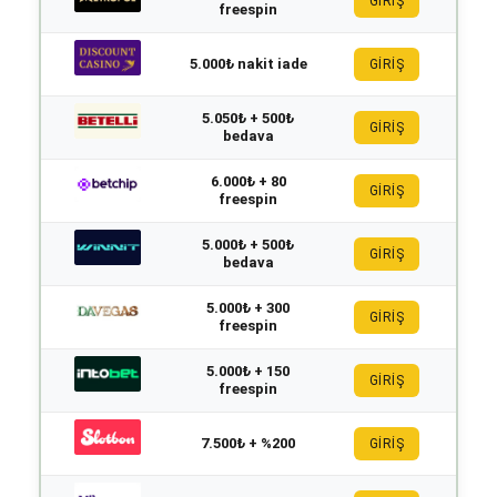
GİRİŞ
freespin
5.000₺ nakit iade
GİRİŞ
5.050₺ + 500₺
GİRİŞ
bedava
6.000₺ + 80
GİRİŞ
freespin
5.000₺ + 500₺
GİRİŞ
bedava
5.000₺ + 300
GİRİŞ
freespin
5.000₺ + 150
GİRİŞ
freespin
7.500₺ + %200
GİRİŞ