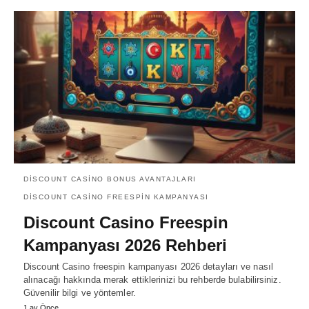
DISCOUNT CASINO BONUS AVANTAJLARI
DISCOUNT CASINO FREESPIN KAMPANYASI
Discount Casino Freespin
Kampanyası 2026 Rehberi
Discount Casino freespin kampanyası 2026 detayları ve nasıl
alınacağı hakkında merak ettiklerinizi bu rehberde bulabilirsiniz.
Güvenilir bilgi ve yöntemler.
1 ay Önce