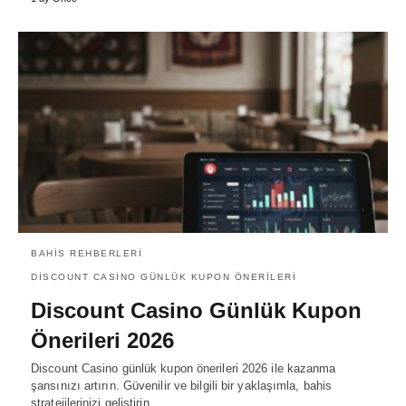
BAHIS REHBERLERI
DISCOUNT CASINO GÜNLÜK KUPON ÖNERILERI
Discount Casino Günlük Kupon
Önerileri 2026
Discount Casino günlük kupon önerileri 2026 ile kazanma
şansınızı artırın. Güvenilir ve bilgili bir yaklaşımla, bahis
stratejilerinizi geliştirin.