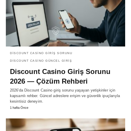
DISCOUNT CASINO GIRIŞ SORUNU
DISCOUNT CASINO GÜNCEL GIRIŞ
Discount Casino Giriş Sorunu
2026 — Çözüm Rehberi
2026'da Discount Casino giriş sorunu yaşayan yetişkinler için
kapsamlı rehber. Güncel adreslere erişim ve güvenlik ipuçlarıyla
kesintisiz deneyim.
1 hafta Önce